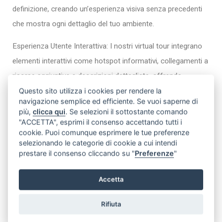
definizione, creando un’esperienza visiva senza precedenti
che mostra ogni dettaglio del tuo ambiente.
Esperienza Utente Interattiva: I nostri virtual tour integrano
elementi interattivi come hotspot informativi, collegamenti a
risorse aggiuntive e descrizioni dettagliate, offrendo
Questo sito utilizza i cookies per rendere la
un’esperienza coinvolgente e dinamica.
navigazione semplice ed efficiente. Se vuoi saperne di
più,
clicca qui
. Se selezioni il sottostante comando
Compatibilità e Accessibilità: Assicuriamo che i nostri tour
"ACCETTA", esprimi il consenso accettando tutti i
siano fruibili su qualsiasi dispositivo, dai PC ai tablet, dagli
cookie. Puoi comunque esprimere le tue preferenze
selezionando le categorie di cookie a cui intendi
smartphone ai visori VR, per garantire un’accessibilità totale.
prestare il consenso cliccando su "
Preferenze
"
Soluzioni Personalizzate: Ogni virtual tour è personalizzato
Accetta
secondo le tue esigenze, integrando il brand della tua
azienda e adattandosi perfettamente alla tua strategia di
Rifiuta
comunicazione.