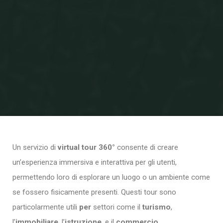
Virtual Tour 360°
Un servizio di
virtual tour 360°
consente di creare
un’esperienza immersiva e interattiva per gli utenti,
permettendo loro di esplorare un luogo o un ambiente come
se fossero fisicamente presenti. Questi tour sono
particolarmente utili
per
settori come il
turismo
,
l’
immobiliare
, l’
istruzione
, e il
commercio
.