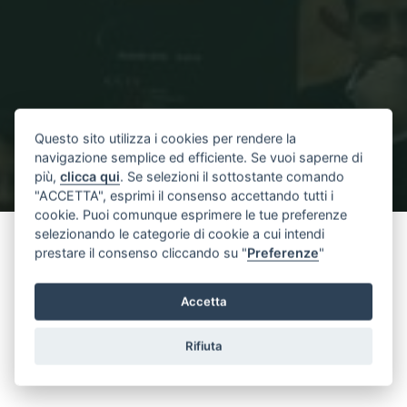
Questo sito utilizza i cookies per rendere la
navigazione semplice ed efficiente. Se vuoi saperne di
più,
clicca qui
. Se selezioni il sottostante comando
"ACCETTA", esprimi il consenso accettando tutti i
cookie. Puoi comunque esprimere le tue preferenze
Home
Clienti
lecci costruzioni
selezionando le categorie di cookie a cui intendi
prestare il consenso cliccando su "
Preferenze
"
lecci costruzioni
Full
600 × 104
pixels
Clienti
Accetta
size
Rifiuta