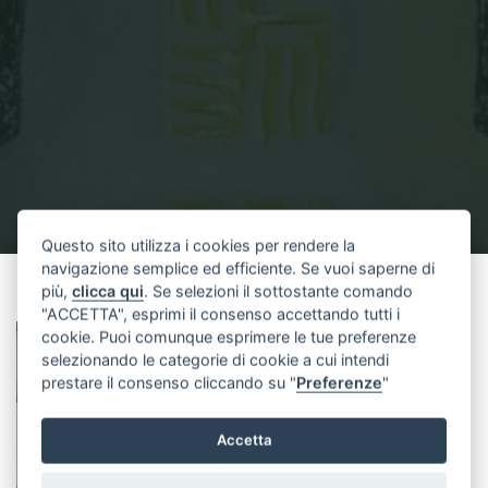
Questo sito utilizza i cookies per rendere la
navigazione semplice ed efficiente. Se vuoi saperne di
Home
IMG_0125
IMG_0125
più,
clicca qui
. Se selezioni il sottostante comando
"ACCETTA", esprimi il consenso accettando tutti i
cookie. Puoi comunque esprimere le tue preferenze
selezionando le categorie di cookie a cui intendi
prestare il consenso cliccando su "
Preferenze
"
Accetta