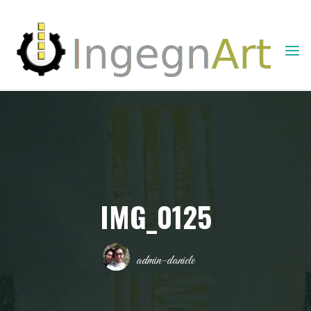
Skip
to
content
INGEGNART -
COMUNICAZIONE
E SERVIZI
INFORMATICI
IMG_0125
admin-daniele