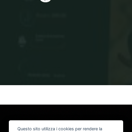
Home
IMG_8005
IMG_8005
Questo sito utilizza i cookies per rendere la