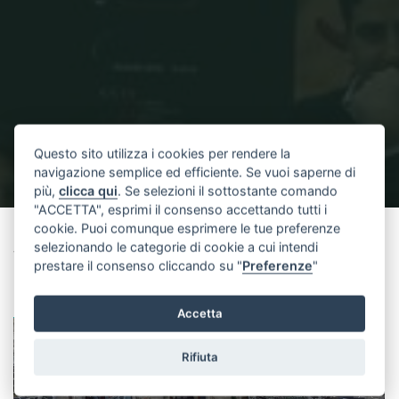
Questo sito utilizza i cookies per rendere la
navigazione semplice ed efficiente. Se vuoi saperne di
più,
clicca qui
. Se selezioni il sottostante comando
"ACCETTA", esprimi il consenso accettando tutti i
Home
Virtual Tour 360°
virtual tour
cookie. Puoi comunque esprimere le tue preferenze
selezionando le categorie di cookie a cui intendi
virtual tour
prestare il consenso cliccando su "
Preferenze
"
Full
1844 × 584
pixels
Virtual Tour 360°
size
Accetta
Rifiuta