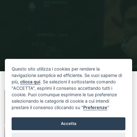
Questo sito utilizza i cookies per rendere la
navigazione semplice ed efficiente. Se vuoi saperne di
Home
IMG_3884
IMG_3884
più,
clicca qui
. Se selezioni il sottostante comando
"ACCETTA", esprimi il consenso accettando tutti i
cookie. Puoi comunque esprimere le tue preferenze
selezionando le categorie di cookie a cui intendi
prestare il consenso cliccando su "
Preferenze
"
Accetta